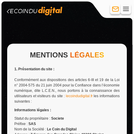
Création de site
MENTIONS
LÉGALES
Site vitrine
Site e-commerce
1. Présentation du site :
Hébergement
Réferencement
Conformément aux dispositions des articles 6-III et 19 de la Loi
Référencement Naturel (SEO)
n° 2004-575 du 21 juin 2004 pour la Confiance dans l’économie
Référencement payant (SEA)
numérique, dite L.C.E.N., nous portons à la connaissance des
Réseaux sociaux
utilisateurs et visiteurs du site :
lecoindudigital.fr
les informations
suivantes :
Création de compte
Informations légales :
Community Management
Publicité
Statut du propriétaire :
Societe
Préfixe :
SAS
Formation
Nom de la Société :
Le Coin du Digital