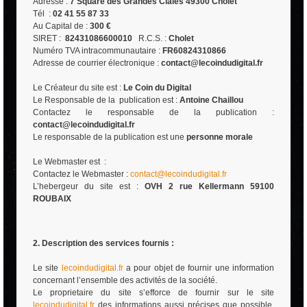
Adresse :
7 Square des Grandes Claies 49300 Cholet
Tél :
02 41 55 87 33
Au Capital de :
300 €
SIRET :
82431086600010
R.C.S. :
Cholet
Numéro TVA intracommunautaire :
FR60824310866
Adresse de courrier électronique :
contact@lecoindudigital.fr
Le Créateur du site est :
Le Coin du Digital
Le Responsable de la publication est :
Antoine Chaillou
Contactez le responsable de la publication :
contact@lecoindudigital.fr
Le responsable de la publication est une
personne morale
Le Webmaster est :
Contactez le Webmaster :
contact@lecoindudigital.fr
L’hebergeur du site est :
OVH 2 rue Kellermann 59100
ROUBAIX
2. Description des services fournis :
Le site
lecoindudigital.fr
a pour objet de fournir une information
concernant l’ensemble des activités de la société.
Le proprietaire du site s’efforce de fournir sur le site
lecoindudigital.fr
des informations aussi précises que possible.