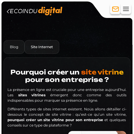
Blog
Site Internet
Création de site
Site vitrine
Site e-commerce
Hébergement
Pourquoi créer un
site vitrine
Réferencement
pour son entreprise ?
Référencement Naturel (SEO)
La présence en ligne est cruciale pour une entreprise aujourd’hui.
Référencement payant (SEA)
Les
sites vitrines
émergent donc comme des outils
Réseaux sociaux
indispensables pour marquer sa présence en ligne.
Création de compte
Différents types de sites internet existent. Nous allons détailler ci-
Community Management
dessous le concept de site vitrine : qu’est-ce qu’un site vitrine,
Publicité
pourquoi créer un site vitrine pour son entreprise
et quelques
conseils sur ce type de plateforme ?
Formation