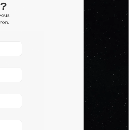
?
 vous
Yon.