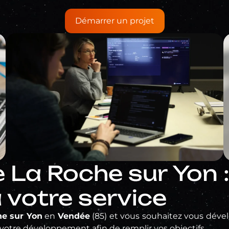
Démarrer un projet
 La Roche sur Yon :
 votre service
e sur Yon
en
Vendée
(85) et vous souhaitez vous dével
otre développement afin de remplir vos objectifs.