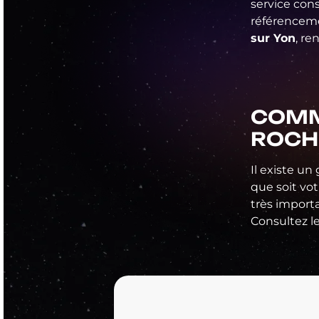
service con
référenceme
sur Yon
, re
COMM
ROCH
Il existe u
que soit vot
très importa
Consultez le