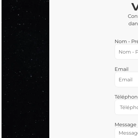
Cont
da
Nom - P
Email
Téléphon
Message