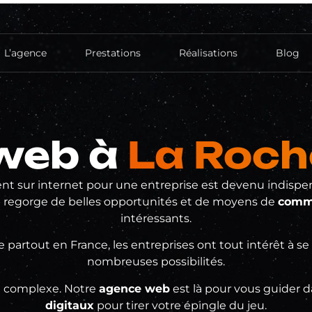
L’agence
Prestations
Réalisations
Blog
Création de site
Site vitrine
web à
La Roch
Hébergement
Réferencement
sent sur internet pour une entreprise est devenu indispe
Référencement Naturel (SEO)
regorge de belles opportunités et de moyens de
comm
Réseaux sociaux
intéressants.
Création de compte
Publicité
artout en France, les entreprises ont tout intérêt à se 
nombreuses possibilités.
re complexe. Notre
agence web
est là pour vous guider 
digitaux
pour tirer votre épingle du jeu.