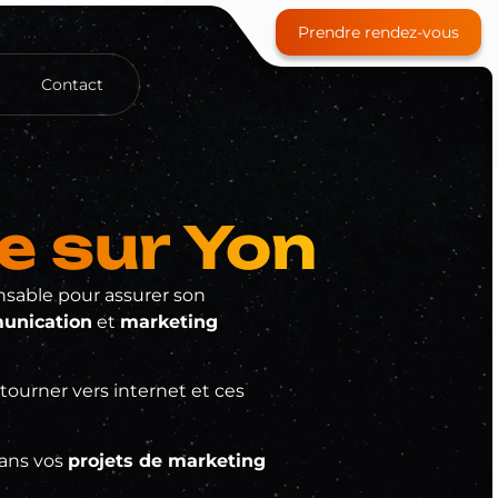
Prendre rendez-vous
Contact
Site e-commerce
e sur Yon
nsable pour assurer son
Référencement payant (SEA)
unication
et
marketing
Community Management
Formation
tourner vers internet et ces
dans vos
projets de marketing