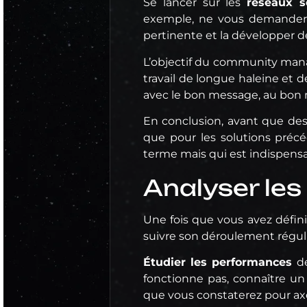
Se lancer sur les
réseaux s
exemple, ne vous demandera
pertinente et la développer d
L’objectif du community mana
travail de longue haleine et d
avec le bon message, au bo
En conclusion, avant que des 
que pour les solutions préc
terme mais qui est indispensab
Analyser les
Une fois que vous avez défin
suivre son déroulement réguli
Étudier les performances
de
fonctionne pas, connaître un
que vous constaterez pour axer