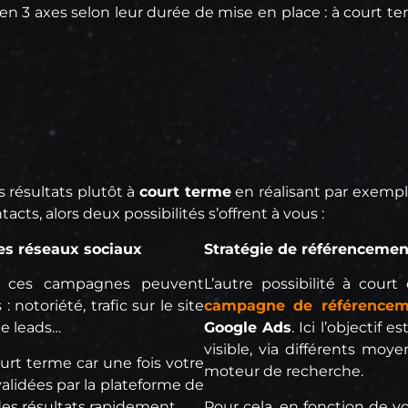
n 3 axes selon leur durée de mise en place : à court t
es résultats plutôt à
court terme
en réalisant par exempl
cts, alors deux possibilités s’offrent à vous :
es réseaux sociaux
Stratégie de référencemen
, ces campagnes peuvent
L’autre possibilité à cour
 notoriété, trafic sur le site
campagne de référencem
de leads…
Google Ads
. Ici l’objectif 
visible, via différents moy
ourt terme car une fois votre
moteur de recherche.
alidées par la plateforme de
des résultats rapidement.
Pour cela, en fonction de vo