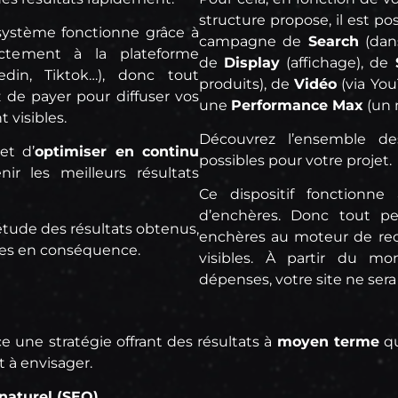
structure propose, il est p
 système fonctionne grâce à
campagne de
Search
(dans
ctement à la plateforme
de
Display
(affichage), de
edin, Tiktok…), donc tout
produits), de
Vidéo
(via Yo
de payer pour diffuser vos
une
Performance Max
(un 
 visibles.
Découvrez l’ensemble 
et d’
optimiser en continu
possibles pour votre projet.
r les meilleurs résultats
Ce dispositif fonctionn
d’enchères. Donc tout p
l’étude des résultats obtenus,
enchères au moteur de rec
ces en conséquence.
visibles. À partir du m
dépenses, votre site ne sera 
e une stratégie offrant des résultats à
moyen terme
qu
t à envisager.
naturel (SEO)