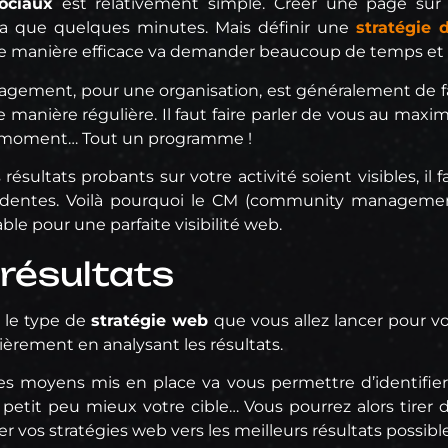
ociaux
est relativement simple. Créer une page sur
 que quelques minutes. Mais définir une
stratégie
e manière efficace va demander beaucoup de temps et un
gement, pour une organisation, est généralement de fa
e manière régulière. Il faut faire parler de vous au max
n moment… Tout un programme !
résultats probants sur votre activité soient visibles, i
édentes. Voilà pourquoi le CM (community managemen
le pour une parfaite visibilité web.
 résultats
i le type de
stratégie web
que vous allez lancer pour votr
èrement en analysant les résultats.
s moyens mis en place va vous permettre d’identifier 
 petit peu mieux votre cible… Vous pourrez alors tirer
 vos stratégies web vers les meilleurs résultats possible