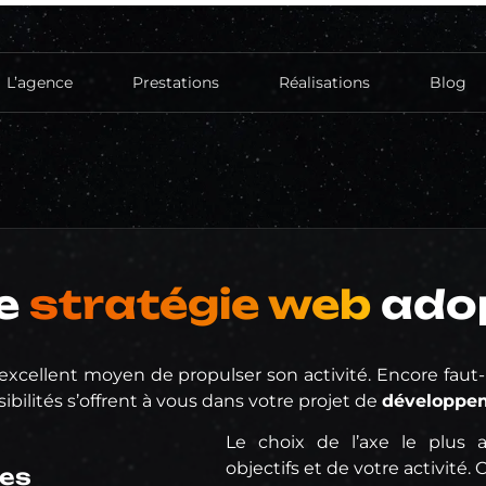
L’agence
Prestations
Réalisations
Blog
Création de site
Site vitrine
Hébergement
Réferencement
le
stratégie web
adop
Référencement Naturel (SEO)
Réseaux sociaux
Création de compte
 excellent moyen de propulser son activité. Encore faut-
Publicité
bilités s’offrent à vous dans votre projet de
développem
Le choix de l’axe le plus
objectifs et de votre activité. O
res