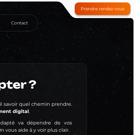
Prendre rendez-vous
Contact
Site e-commerce
ter ?
Référencement payant (SEA)
Community Management
il savoir quel chemin prendre.
Formation
ent digital
.
 adapté va dépendre de vos
n vous aide à y voir plus clair.