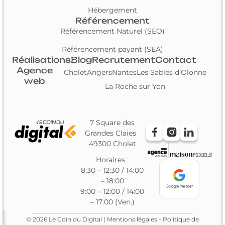
Hébergement
Référencement
Référencement Naturel (SEO)
Référencement payant (SEA)
Réalisations
Blog
Recrutement
Contact
Agence
Cholet
Angers
Nantes
Les Sables d'Olonne
web
La Roche sur Yon
7 Square des
Grandes Claies
49300 Cholet
Horaires :
8:30 – 12:30 / 14:00
– 18:00
9:00 – 12:00 / 14:00
– 17:00 (Ven.)
© 2026 Le Coin du Digital |
Mentions légales
-
Politique de