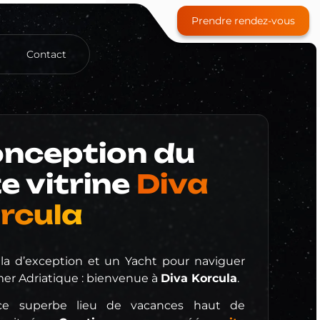
Prendre rendez-vous
Contact
Site e-commerce
nception du
te vitrine
Diva
Référencement payant (SEA)
rcula
Community Management
Formation
lla d’exception et un Yacht pour naviguer
mer Adriatique : bienvenue à
Diva Korcula
.
ce superbe lieu de vacances haut de