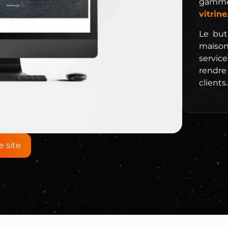
gamme
vitrine
Le but
maison
service
rendr
clients.
le site