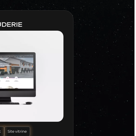
UDERIE
t
Site vitrine