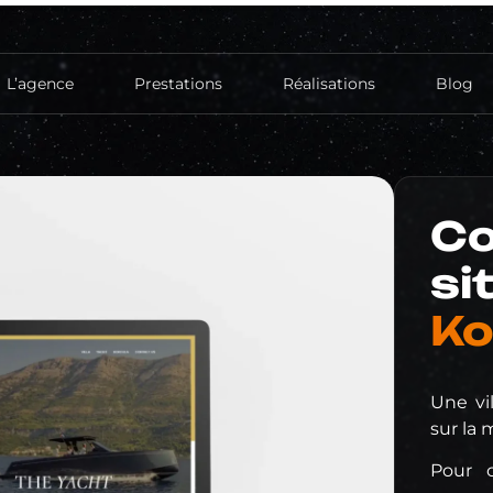
L’agence
Prestations
Réalisations
Blog
Création de site
Site vitrine
Co
Hébergement
si
Réferencement
Référencement Naturel (SEO)
Ko
Réseaux sociaux
Création de compte
Publicité
Une vi
sur la 
Pour 