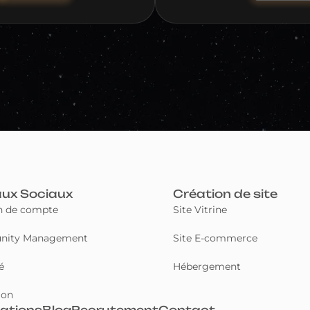
ux Sociaux
Création de site
n de compte
Site Vitrine
ity Management
Site E-commerce
é
Hébergement
ion
sations
Blog
Recrutement
Contact