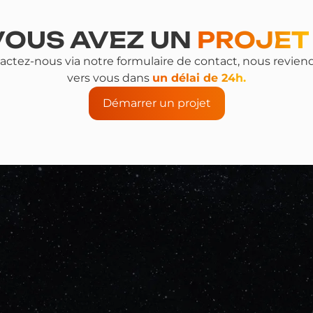
VOUS AVEZ UN
PROJET
actez-nous via notre formulaire de contact, nous revien
vers vous dans
un délai de 24h.
Démarrer un projet