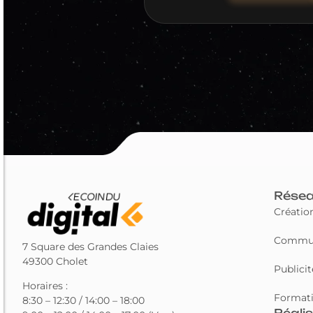
Résea
Créatio
Commun
7 Square des Grandes Claies
49300 Cholet
Publicit
Horaires :
Format
8:30 – 12:30 / 14:00 – 18:00
Réali