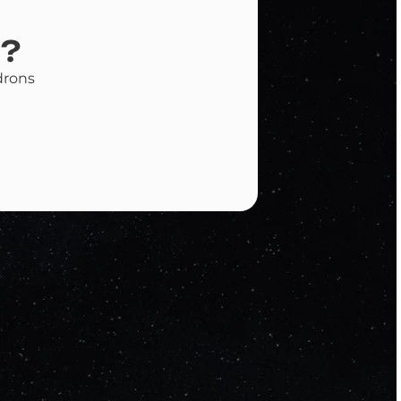
?
drons