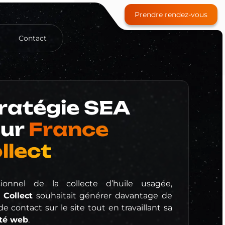
Prendre rendez-vous
Contact
Site e-commerce
ratégie SEA
ur
France
Référencement payant (SEA)
llect
Community Management
Formation
sionnel de la collecte d’huile usagée,
 Collect
souhaitait générer davantage de
de contact sur le site tout en travaillant sa
ité web
.