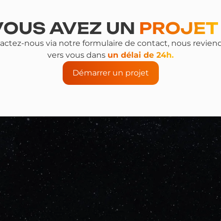
VOUS AVEZ UN
PROJET
actez-nous via notre formulaire de contact, nous revien
vers vous dans
un délai de 24h.
Démarrer un projet