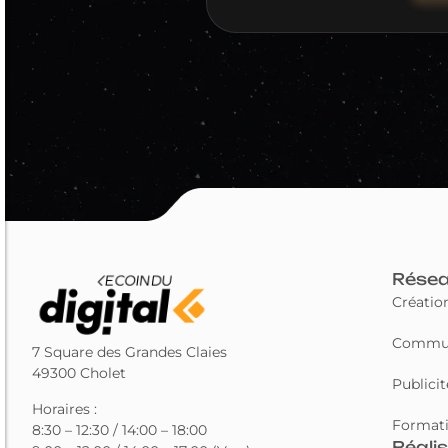
Résea
Créatio
Commun
7 Square des Grandes Claies
49300 Cholet
Publicit
Horaires :
Format
8:30 – 12:30 / 14:00 – 18:00
Réali