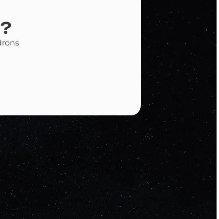
?
drons