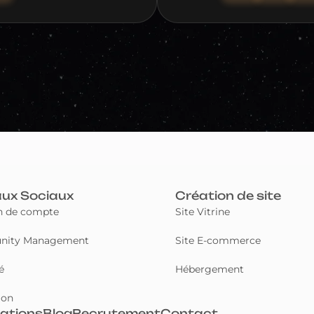
ux Sociaux
Création de site
n de compte
Site Vitrine
ity Management
Site E-commerce
é
Hébergement
ion
sations
Blog
Recrutement
Contact