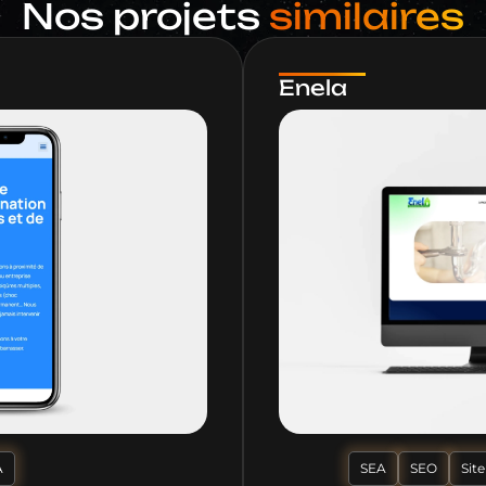
Nos projets
similaires
Enela
SEA
SEO
Site
A