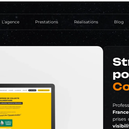
L’agence
Prestations
Réalisations
Blog
Création de site
Site vitrine
St
Hébergement
po
Réferencement
Référencement Naturel (SEO)
Co
Réseaux sociaux
Création de compte
Publicité
Profes
France
prises 
visibil