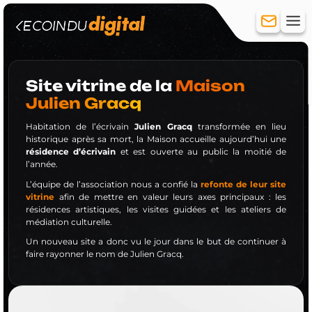
Site vitrine de la
Maison
Julien Gracq
Création de site
Habitation de l’écrivain
Julien Gracq
transformée en lieu
Site vitrine
historique après sa mort, la Maison accueille aujourd’hui une
Site e-commerce
résidence d’écrivain
et est ouverte au public la moitié de
Hébergement
l’année.
Réferencement
L’équipe de l’association nous a confié la
refonte de leur site
Référencement Naturel (SEO)
vitrine
afin de mettre en valeur leurs axes principaux : les
résidences artistiques, les visites guidées et les ateliers de
Référencement payant (SEA)
médiation culturelle.
Réseaux sociaux
Création de compte
Un nouveau site a donc vu le jour dans le but de continuer à
faire rayonner le nom de Julien Gracq.
Community Management
Publicité
Formation