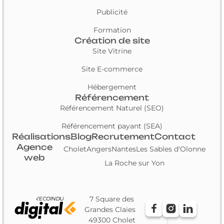
Publicité
Formation
Création de site
Site Vitrine
Site E-commerce
Hébergement
Référencement
Référencement Naturel (SEO)
Référencement payant (SEA)
Réalisations
Blog
Recrutement
Contact
Agence
Cholet
Angers
Nantes
Les Sables d'Olonne
web
La Roche sur Yon
7 Square des
Grandes Claies
49300 Cholet