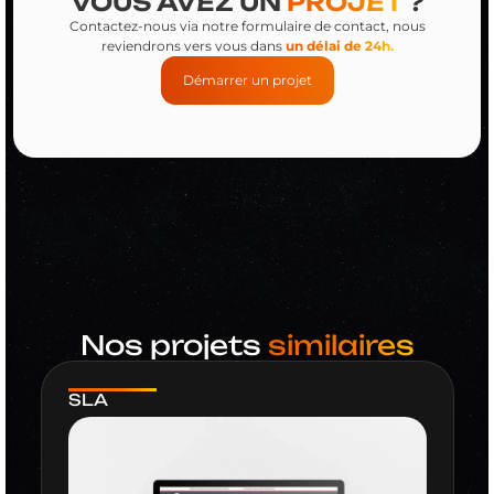
VOUS AVEZ UN
PROJET
?
Contactez-nous via notre formulaire de contact, nous
reviendrons vers vous dans
un délai de 24h.
Démarrer un projet
Nos projets
similaires
SLA