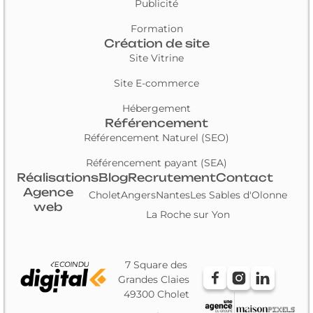
Publicité
Formation
Création de site
Site Vitrine
Site E-commerce
Hébergement
Référencement
Référencement Naturel (SEO)
Référencement payant (SEA)
Réalisations
Blog
Recrutement
Contact
Agence
Cholet
Angers
Nantes
Les Sables d'Olonne
web
La Roche sur Yon
7 Square des
Grandes Claies
49300 Cholet