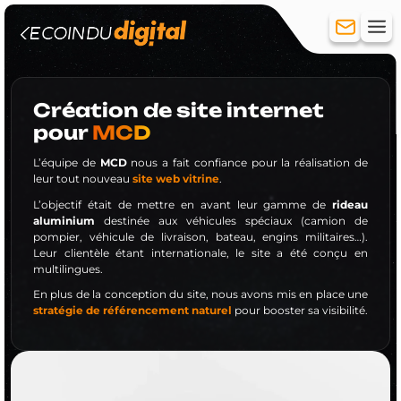
Création de site internet
pour
MCD
Création de site
L’équipe de
MCD
nous a fait confiance pour la réalisation de
Site vitrine
leur tout nouveau
site web vitrine
.
Site e-commerce
L’objectif était de mettre en avant leur gamme de
rideau
Hébergement
aluminium
destinée aux véhicules spéciaux (camion de
Réferencement
pompier, véhicule de livraison, bateau, engins militaires…).
Référencement Naturel (SEO)
Leur clientèle étant internationale, le site a été conçu en
multilingues.
Référencement payant (SEA)
Réseaux sociaux
En plus de la conception du site, nous avons mis en place une
Création de compte
stratégie de référencement naturel
pour booster sa visibilité.
Community Management
Publicité
Formation