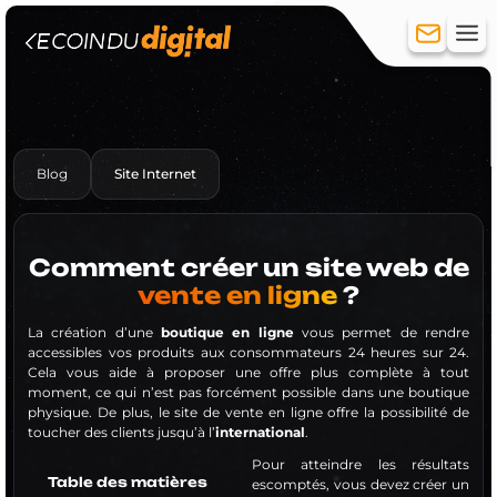
Blog
Site Internet
Création de site
Site vitrine
Site e-commerce
Hébergement
Comment créer un site web de
Réferencement
vente en ligne
?
Référencement Naturel (SEO)
La création d’une
boutique en ligne
vous permet de rendre
Référencement payant (SEA)
accessibles vos produits aux consommateurs 24 heures sur 24.
Réseaux sociaux
Cela vous aide à proposer une offre plus complète à tout
Création de compte
moment, ce qui n’est pas forcément possible dans une boutique
Community Management
physique. De plus, le site de vente en ligne offre la possibilité de
toucher des clients jusqu’à l’
international
.
Publicité
Pour atteindre les résultats
Formation
Table des matières
escomptés, vous devez créer un